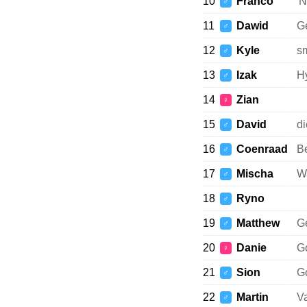
10
Franco
'
♂
11
Dawid
Ge
♂
12
Kyle
sm
♂
13
Izak
Hy
♂
14
Zian
♀
15
David
di
♂
16
Coenraad
B
♂
17
Mischa
Wa
♂
18
Ryno
♂
19
Matthew
G
♂
20
Danie
Go
♀
21
Sion
Go
♂
22
Martin
V
♂