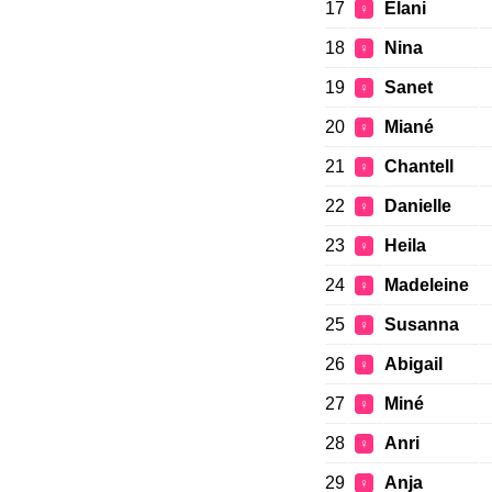
17
Elani
♀
18
Nina
♀
19
Sanet
♀
20
Miané
♀
21
Chantell
♀
22
Danielle
♀
23
Heila
♀
24
Madeleine
♀
25
Susanna
♀
26
Abigail
♀
27
Miné
♀
28
Anri
♀
29
Anja
♀