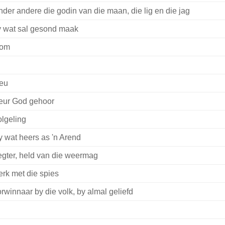
der andere die godin van die maan, die lig en die jag
y wat sal gesond maak
lom
eu
eur God gehoor
lgeling
 wat heers as 'n Arend
gter, held van die weermag
erk met die spies
rwinnaar by die volk, by almal geliefd