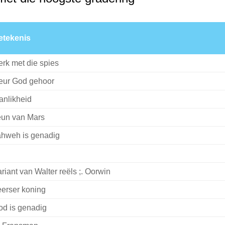
etekenis
erk met die spies
eur God gehoor
anlikheid
eun van Mars
ahweh is genadig
riant van Walter reëls ;. Oorwin
erser koning
d is genadig