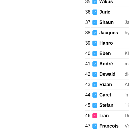
35
Wikus
♂
36
Jurie
♂
37
Shaun
J
♂
38
Jacques
hy
♂
39
Hanro
♂
40
Eben
Kl
♂
41
André
ma
♂
42
Dewald
di
♂
43
Riaan
Af
♂
44
Carel
'n
♂
45
Stefan
"K
♂
46
Lian
Di
♀
47
Francois
Vr
♂