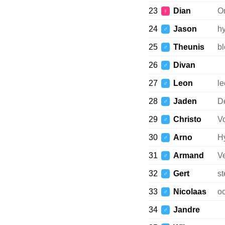
23
Dian
On
♀
24
Jason
h
♂
25
Theunis
b
♂
26
Divan
♂
27
Leon
le
♂
28
Jaden
D
♂
29
Christo
Vo
♂
30
Arno
Hy
♂
31
Armand
Ve
♂
32
Gert
st
♂
33
Nicolaas
oo
♂
34
Jandre
♂