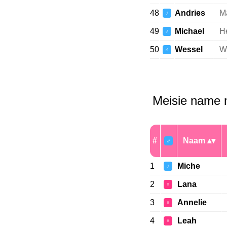
48
Andries
M
♂
49
Michael
He
♂
50
Wessel
W
♂
Meisie name m
#
Naam
♂
1
Miche
♂
2
Lana
♀
3
Annelie
♀
4
Leah
♀