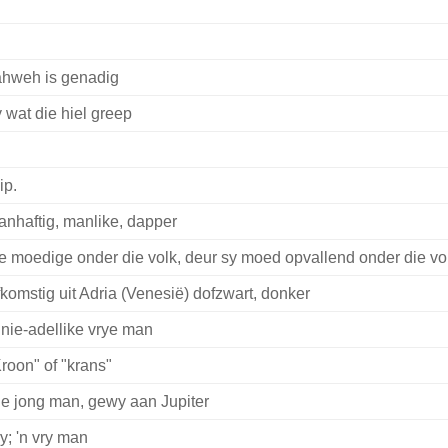
ahweh is genadig
 wat die hiel greep
ip.
nhaftig, manlike, dapper
e moedige onder die volk, deur sy moed opvallend onder die vo
komstig uit Adria (Venesië) dofzwart, donker
 nie-adellike vrye man
roon" of "krans"
e jong man, gewy aan Jupiter
y; 'n vry man