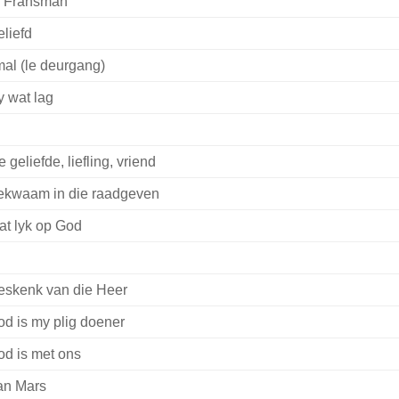
N Fransman
liefd
al (le deurgang)
 wat lag
e geliefde, liefling, vriend
ekwaam in die raadgeven
t lyk op God
eskenk van die Heer
d is my plig doener
d is met ons
an Mars