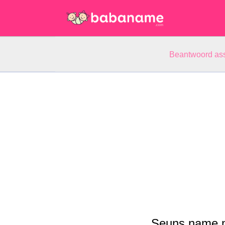
Beantwoord ass
Seuns name m