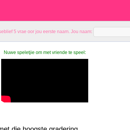
eblief 5 vrae oor jou eerste naam. Jou naam:
Nuwe speletjie om met vriende te speel:
et die hoogste gradering