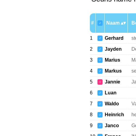
#
Naam
B
♂
1
Gerhard
st
♂
2
Jayden
D
♂
3
Marius
M
♂
4
Markus
s
♂
5
Jannie
J
♀
6
Luan
♂
7
Waldo
Va
♂
8
Heinrich
he
♂
9
Janco
Go
♂