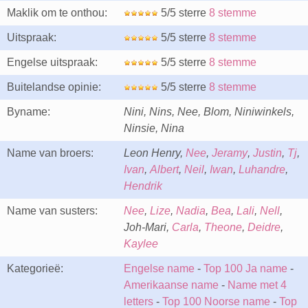
Maklik om te onthou:
5/5 sterre
8 stemme
Uitspraak:
5/5 sterre
8 stemme
Engelse uitspraak:
5/5 sterre
8 stemme
Buitelandse opinie:
5/5 sterre
8 stemme
Byname:
Nini, Nins, Nee, Blom, Niniwinkels,
Ninsie, Nina
Name van broers:
Leon Henry,
Nee
,
Jeramy
,
Justin
,
Tj
,
Ivan
,
Albert
,
Neil
,
Iwan
,
Luhandre
,
Hendrik
Name van susters:
Nee
,
Lize
,
Nadia
,
Bea
,
Lali
,
Nell
,
Joh-Mari,
Carla
,
Theone
,
Deidre
,
Kaylee
Kategorieë:
Engelse name
-
Top 100 Ja name
-
Amerikaanse name
-
Name met 4
letters
-
Top 100 Noorse name
-
Top