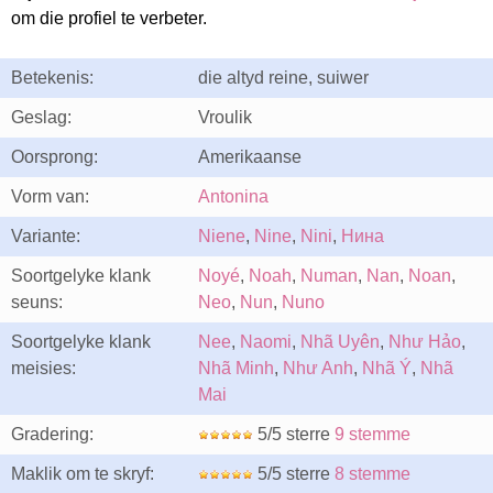
om die profiel te verbeter.
Betekenis:
die altyd reine, suiwer
Geslag:
Vroulik
Oorsprong:
Amerikaanse
Vorm van:
Antonina
Variante:
Niene
,
Nine
,
Nini
,
Нина
Soortgelyke klank
Noyé
,
Noah
,
Numan
,
Nan
,
Noan
,
seuns:
Neo
,
Nun
,
Nuno
Soortgelyke klank
Nee
,
Naomi
,
Nhã Uyên
,
Như Hảo
,
meisies:
Nhã Minh
,
Như Anh
,
Nhã Ý
,
Nhã
Mai
Gradering:
5/5 sterre
9 stemme
Maklik om te skryf:
5/5 sterre
8 stemme