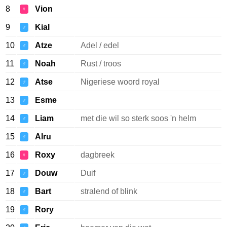
8
Vion
♀
9
Kial
♂
10
Atze
Adel / edel
♂
11
Noah
Rust / troos
♂
12
Atse
Nigeriese woord royal
♂
13
Esme
♂
14
Liam
met die wil so sterk soos 'n helm
♂
15
Alru
♂
16
Roxy
dagbreek
♀
17
Douw
Duif
♂
18
Bart
stralend of blink
♂
19
Rory
♂