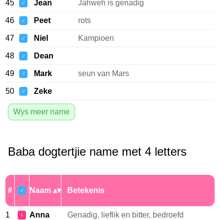
45
Jean
Jahweh is genadig
♂
46
Peet
rots
♂
47
Niel
Kampioen
♂
48
Dean
♂
49
Mark
seun van Mars
♂
50
Zeke
♂
Wys meer name
Baba dogtertjie name met 4 letters
#
Naam
Betekenis
♂
1
Anna
Genadig, lieflik en bitter, bedroefd
♀