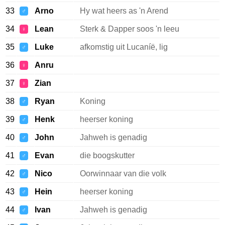
33
Arno
Hy wat heers as 'n Arend
♂
34
Lean
Sterk & Dapper soos 'n leeu
♀
35
Luke
afkomstig uit Lucaníë, lig
♂
36
Anru
♀
37
Zian
♀
38
Ryan
Koning
♂
39
Henk
heerser koning
♂
40
John
Jahweh is genadig
♂
41
Evan
die boogskutter
♂
42
Nico
Oorwinnaar van die volk
♂
43
Hein
heerser koning
♂
44
Ivan
Jahweh is genadig
♂