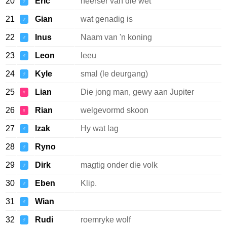
20
Eric
heerser van die wet
♂
21
Gian
wat genadig is
♂
22
Inus
Naam van 'n koning
♂
23
Leon
leeu
♂
24
Kyle
smal (le deurgang)
♂
25
Lian
Die jong man, gewy aan Jupiter
♀
26
Rian
welgevormd skoon
♀
27
Izak
Hy wat lag
♂
28
Ryno
♂
29
Dirk
magtig onder die volk
♂
30
Eben
Klip.
♂
31
Wian
♂
32
Rudi
roemryke wolf
♂