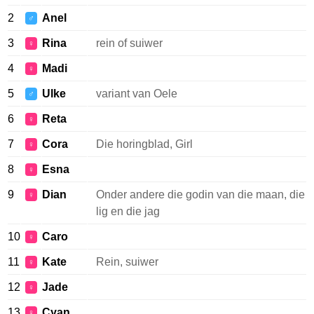
2
Anel
♂
3
Rina
rein of suiwer
♀
4
Madi
♀
5
Ulke
variant van Oele
♂
6
Reta
♀
7
Cora
Die horingblad, Girl
♀
8
Esna
♀
9
Dian
Onder andere die godin van die maan, die
♀
lig en die jag
10
Caro
♀
11
Kate
Rein, suiwer
♀
12
Jade
♀
13
Cyan
♀