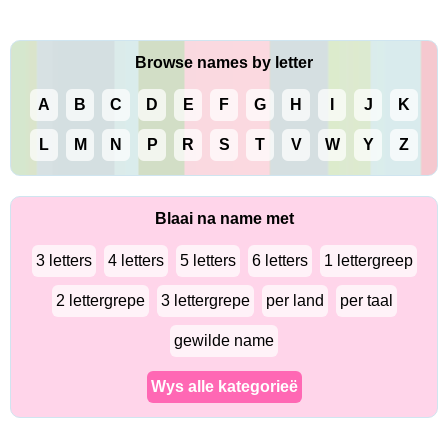
Browse names by letter
A
B
C
D
E
F
G
H
I
J
K
L
M
N
P
R
S
T
V
W
Y
Z
Blaai na name met
3 letters
4 letters
5 letters
6 letters
1 lettergreep
2 lettergrepe
3 lettergrepe
per land
per taal
gewilde name
Wys alle kategorieë