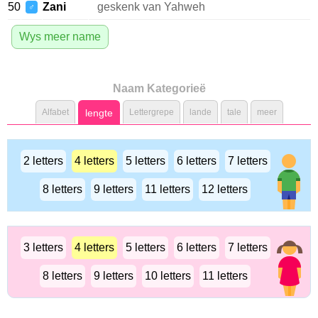
50
Zani
geskenk van Yahweh
♂
Wys meer name
Naam Kategorieë
Alfabet
lengte
Lettergrepe
lande
tale
meer
2 letters
4 letters
5 letters
6 letters
7 letters
8 letters
9 letters
11 letters
12 letters
3 letters
4 letters
5 letters
6 letters
7 letters
8 letters
9 letters
10 letters
11 letters