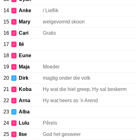
14
Anke
/ Lieflik
♀
15
Mary
welgevormd skoon
♀
16
Cari
Gratis
♀
17
Ilé
♀
18
Eune
♀
19
Maja
Moeder
♀
20
Dirk
magtig onder die volk
♂
21
Koba
Hy wat die hiel greep, Hy sal beskerm
♀
22
Arna
Hy wat heers as 'n Arend
♀
23
Alba
♂
24
Lulu
Pêrels
♀
25
Ilse
God het gesweer
♀