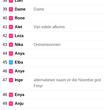
38
Liah
♀
39
Dame
Dame
♀
40
Rone
♀
41
Alet
Van edele afkoms
♀
42
Leza
♀
43
Nika
Onoverwonnen
♀
44
Anya
♀
45
Elba
♂
46
Anye
♀
47
Inge
alternatiewe naam vir die Noordse god
♀
Freyr
48
Enya
♀
49
Anju
♀