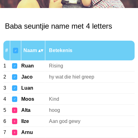
Baba seuntjie name met 4 letters
#
Naam
Betekenis
♂
1
Ruan
Rising
♂
2
Jaco
hy wat die hiel greep
♂
3
Luan
♂
4
Moos
Kind
♂
5
Alta
hoog
♀
6
Ilze
Aan god gewy
♀
7
Arnu
♀