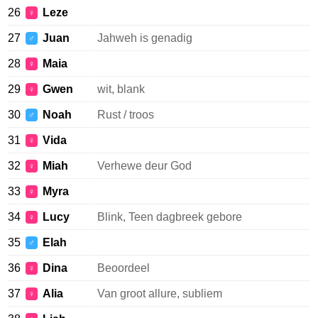
26
Leze
♀
27
Juan
Jahweh is genadig
♂
28
Maia
♀
29
Gwen
wit, blank
♀
30
Noah
Rust / troos
♂
31
Vida
♀
32
Miah
Verhewe deur God
♀
33
Myra
♀
34
Lucy
Blink, Teen dagbreek gebore
♀
35
Elah
♂
36
Dina
Beoordeel
♀
37
Alia
Van groot allure, subliem
♀