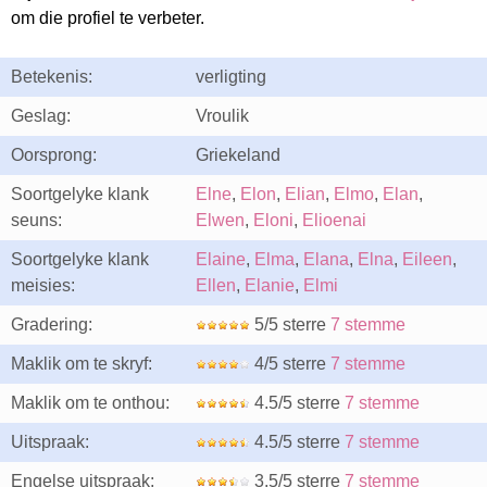
om die profiel te verbeter.
Betekenis:
verligting
Geslag:
Vroulik
Oorsprong:
Griekeland
Soortgelyke klank
Elne
,
Elon
,
Elian
,
Elmo
,
Elan
,
seuns:
Elwen
,
Eloni
,
Elioenai
Soortgelyke klank
Elaine
,
Elma
,
Elana
,
Elna
,
Eileen
,
meisies:
Ellen
,
Elanie
,
Elmi
Gradering:
5/5 sterre
7 stemme
Maklik om te skryf:
4/5 sterre
7 stemme
Maklik om te onthou:
4.5/5 sterre
7 stemme
Uitspraak:
4.5/5 sterre
7 stemme
Engelse uitspraak:
3.5/5 sterre
7 stemme