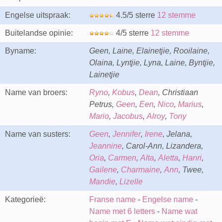
Engelse uitspraak:
4.5/5 sterre
12 stemme
Buitelandse opinie:
4/5 sterre
12 stemme
Byname:
Geen, Laine, Elainetjie, Rooilaine,
Olaina, Lyntjie, Lyna, Laine, Byntjie,
Lainetjie
Name van broers:
Ryno
,
Kobus
,
Dean
, Christiaan
Petrus,
Geen
,
Een
,
Nico
,
Marius
,
Mario
,
Jacobus
,
Alroy
,
Tony
Name van susters:
Geen
,
Jennifer
,
Irene
, Jelana,
Jeannine
, Carol-Ann, Lizandera,
Oria
,
Carmen
,
Alta
,
Aletta
,
Hanri
,
Gailene
,
Charmaine
,
Ann
, Twee,
Mandie
,
Lizelle
Kategorieë:
Franse name
-
Engelse name
-
Name met 6 letters
-
Name wat