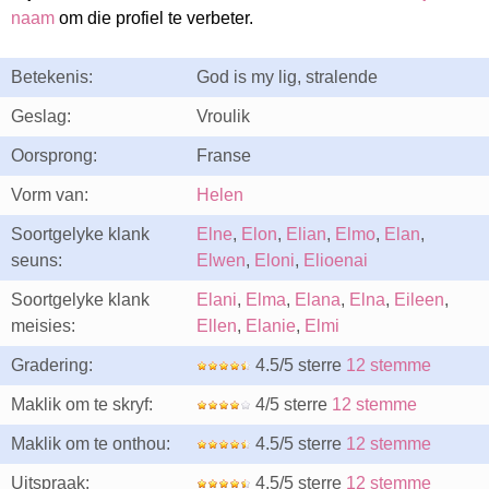
naam
om die profiel te verbeter.
Betekenis:
God is my lig, stralende
Geslag:
Vroulik
Oorsprong:
Franse
Vorm van:
Helen
Soortgelyke klank
Elne
,
Elon
,
Elian
,
Elmo
,
Elan
,
seuns:
Elwen
,
Eloni
,
Elioenai
Soortgelyke klank
Elani
,
Elma
,
Elana
,
Elna
,
Eileen
,
meisies:
Ellen
,
Elanie
,
Elmi
Gradering:
4.5/5 sterre
12 stemme
Maklik om te skryf:
4/5 sterre
12 stemme
Maklik om te onthou:
4.5/5 sterre
12 stemme
Uitspraak:
4.5/5 sterre
12 stemme