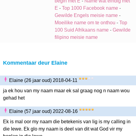
begin met E
-
Name wat eindig met
E
-
Top 1000 Facebook name
-
Gewilde Engels meisie name
-
Moeilike name om te onthou
-
Top
100 Suid Afrikaans name
-
Gewilde
filipino meisie name
Kommentaar deur Elaine
Elaine (26 jaar oud) 2018-04-11
ja ek hou van my naam maar ek sal graag nog n naam wou
gehad het
Elaine (57 jaar oud) 2022-08-16
Ek is mal oor my naam die betekenis van lig is my calling in
die lewe. Ek glo my naam is deel van dit wat God vir my