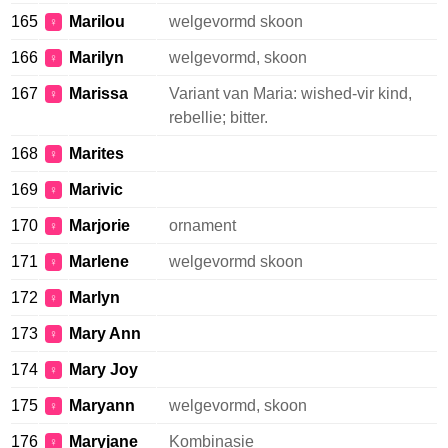
165
Marilou
welgevormd skoon
♀
166
Marilyn
welgevormd, skoon
♀
167
Marissa
Variant van Maria: wished-vir kind,
♀
rebellie; bitter.
168
Marites
♀
169
Marivic
♀
170
Marjorie
ornament
♀
171
Marlene
welgevormd skoon
♀
172
Marlyn
♀
173
Mary Ann
♀
174
Mary Joy
♀
175
Maryann
welgevormd, skoon
♀
176
Maryjane
Kombinasie
♀