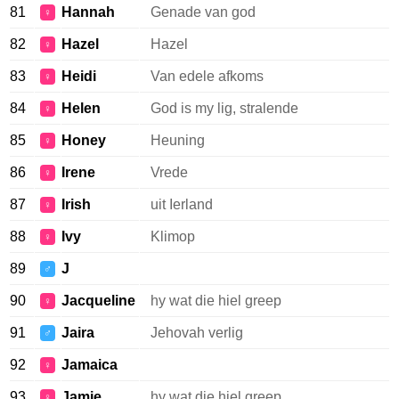
81
Hannah
Genade van god
♀
82
Hazel
Hazel
♀
83
Heidi
Van edele afkoms
♀
84
Helen
God is my lig, stralende
♀
85
Honey
Heuning
♀
86
Irene
Vrede
♀
87
Irish
uit Ierland
♀
88
Ivy
Klimop
♀
89
J
♂
90
Jacqueline
hy wat die hiel greep
♀
91
Jaira
Jehovah verlig
♂
92
Jamaica
♀
93
Jamie
hy wat die hiel greep
♀