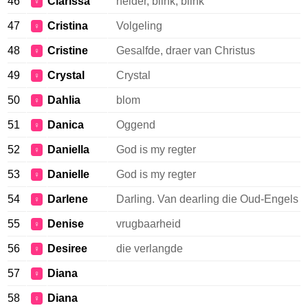
46
Clarissa
helder, blink, blink
♀
47
Cristina
Volgeling
♀
48
Cristine
Gesalfde, draer van Christus
♀
49
Crystal
Crystal
♀
50
Dahlia
blom
♀
51
Danica
Oggend
♀
52
Daniella
God is my regter
♀
53
Danielle
God is my regter
♀
54
Darlene
Darling. Van dearling die Oud-Engels
♀
55
Denise
vrugbaarheid
♀
56
Desiree
die verlangde
♀
57
Diana
♀
58
Diana
♀