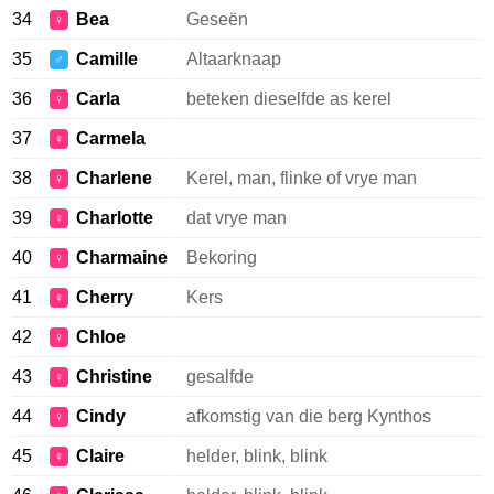
34
Bea
Geseën
♀
35
Camille
Altaarknaap
♂
36
Carla
beteken dieselfde as kerel
♀
37
Carmela
♀
38
Charlene
Kerel, man, flinke of vrye man
♀
39
Charlotte
dat vrye man
♀
40
Charmaine
Bekoring
♀
41
Cherry
Kers
♀
42
Chloe
♀
43
Christine
gesalfde
♀
44
Cindy
afkomstig van die berg Kynthos
♀
45
Claire
helder, blink, blink
♀