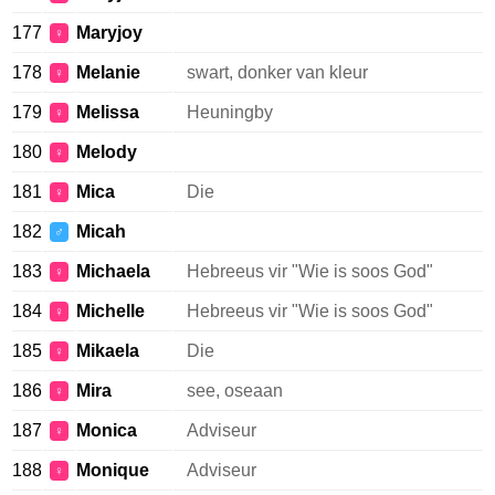
177
Maryjoy
♀
178
Melanie
swart, donker van kleur
♀
179
Melissa
Heuningby
♀
180
Melody
♀
181
Mica
Die
♀
182
Micah
♂
183
Michaela
Hebreeus vir "Wie is soos God"
♀
184
Michelle
Hebreeus vir "Wie is soos God"
♀
185
Mikaela
Die
♀
186
Mira
see, oseaan
♀
187
Monica
Adviseur
♀
188
Monique
Adviseur
♀