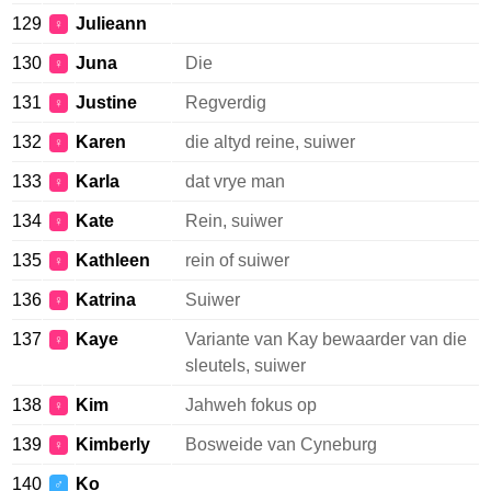
129
Julieann
♀
130
Juna
Die
♀
131
Justine
Regverdig
♀
132
Karen
die altyd reine, suiwer
♀
133
Karla
dat vrye man
♀
134
Kate
Rein, suiwer
♀
135
Kathleen
rein of suiwer
♀
136
Katrina
Suiwer
♀
137
Kaye
Variante van Kay bewaarder van die
♀
sleutels, suiwer
138
Kim
Jahweh fokus op
♀
139
Kimberly
Bosweide van Cyneburg
♀
140
Ko
♂