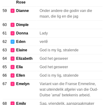
Rose
59
Dianne
Onder andere die godin van die
♀
maan, die lig en die jag
60
Dimple
♀
61
Donna
Lady
♀
62
Eden
verlê
♂
63
Elaine
God is my lig, stralende
♀
64
Elizabeth
God het gesweer
♀
65
Ella
God het gesweer
♀
66
Ellen
God is my lig, stralende
♀
67
Emelyn
Variant van die Franse Emmeline,
♀
wat uiteindelik afgelei van die Oud-
Duitse 'amal' betekenis arbeid.
68
Emily
Sag, vriendelik, aanspraakmaker
♀