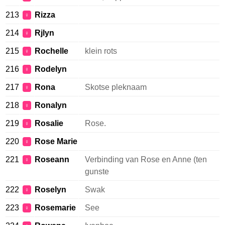
213
Rizza
♀
214
Rjlyn
♀
215
Rochelle
klein rots
♀
216
Rodelyn
♀
217
Rona
Skotse pleknaam
♀
218
Ronalyn
♀
219
Rosalie
Rose.
♀
220
Rose Marie
♀
221
Roseann
Verbinding van Rose en Anne (ten
♀
gunste
222
Roselyn
Swak
♀
223
Rosemarie
See
♀