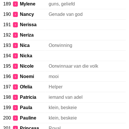
189
Mylene
guns, geliefd
♀
190
Nancy
Genade van god
♀
191
Nerissa
♀
192
Neriza
♀
193
Nica
Oorwinning
♀
194
Nicka
♀
195
Nicole
Oorwinnaar van die volk
♀
196
Noemi
mooi
♀
197
Ofelia
Helper
♀
198
Patricia
iemand van adel
♀
199
Paula
klein, beskeie
♀
200
Pauline
klein, beskeie
♀
201
Princess
Royal
♀