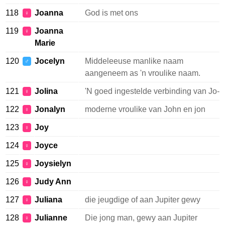
118
Joanna
God is met ons
♀
119
Joanna
♀
Marie
120
Jocelyn
Middeleeuse manlike naam
♂
aangeneem as 'n vroulike naam.
121
Jolina
'N goed ingestelde verbinding van Jo-
♀
122
Jonalyn
moderne vroulike van John en jon
♀
123
Joy
♀
124
Joyce
♀
125
Joysielyn
♀
126
Judy Ann
♀
127
Juliana
die jeugdige of aan Jupiter gewy
♀
128
Julianne
Die jong man, gewy aan Jupiter
♀