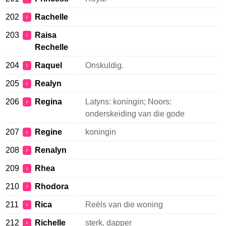
202
Rachelle
♀
203
Raisa
♀
Rechelle
204
Raquel
Onskuldig.
♀
205
Realyn
♀
206
Regina
Latyns: koningin; Noors:
♀
onderskeiding van die gode
207
Regine
koningin
♀
208
Renalyn
♀
209
Rhea
♀
210
Rhodora
♀
211
Rica
Reëls van die woning
♀
212
Richelle
sterk, dapper
♀