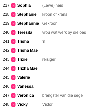
237
Sophia
(Lewe) heid
♀
238
Stephanie
kroon of krans
♀
239
Stephannie
Gekroon
♀
240
Teresita
vrou wat werk by die oes
♀
241
Trisha
'n
♀
242
Trisha Mae
♀
243
Trixie
reisiger
♀
244
Trizha Mae
♀
245
Valerie
♀
246
Vanessa
♀
247
Veronica
brengster van die sege
♀
248
Vicky
Victor
♀