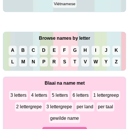
Viëtnamese
Browse names by letter
A
B
C
D
E
F
G
H
I
J
K
L
M
N
P
R
S
T
V
W
Y
Z
Blaai na name met
3 letters
4 letters
5 letters
6 letters
1 lettergreep
2 lettergrepe
3 lettergrepe
per land
per taal
gewilde name