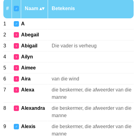
#
Naam
Betekenis
♂
1
A
♂
2
Abegail
♀
3
Abigail
Die vader is verheug
♀
4
Ailyn
♀
5
Aimee
♀
6
Aira
van die wind
♀
7
Alexa
die beskermer, die afweerder van die
♀
manne
8
Alexandra
die beskermer, die afweerder van die
♀
manne
9
Alexis
die beskermer, die afweerder van die
♂
manne