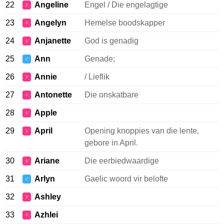
22
Angeline
Engel / Die engelagtige
♀
23
Angelyn
Hemelse boodskapper
♀
24
Anjanette
God is genadig
♀
25
Ann
Genade;
♂
26
Annie
/ Lieflik
♀
27
Antonette
Die onskatbare
♀
28
Apple
♀
29
April
Opening knoppies van die lente,
♀
gebore in April.
30
Ariane
Die eerbiedwaardige
♀
31
Arlyn
Gaelic woord vir belofte
♂
32
Ashley
♀
33
Azhlei
♀