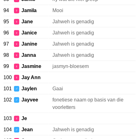
94
Jamila
Mooi
♀
95
Jane
Jahweh is genadig
♀
96
Janice
Jahweh is genadig
♀
97
Janine
Jahweh is genadig
♀
98
Janna
Jahweh is genadig
♀
99
Jasmine
jasmyn-bloesem
♀
100
Jay Ann
♀
101
Jaylen
Gaai
♂
102
Jayvee
fonetiese naam op basis van die
♂
voorletters
103
Je
♀
104
Jean
Jahweh is genadig
♂