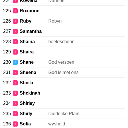
224
Rowena
Ivanhoe
♀
225
Roxanne
♀
226
Ruby
Robyn
♀
227
Samantha
♀
228
Shaina
beeldschoon
♀
229
Shaira
♀
230
Shane
God versoen
♂
231
Sheena
God is met ons
♀
232
Sheila
♀
233
Shekinah
♀
234
Shirley
♀
235
Shirly
Duidelike Plain
♀
236
Sofia
wysheid
♀