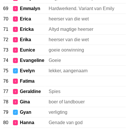
69
Emmalyn
Hardwerkend. Variant van Emily
♀
70
Erica
heerser van die wet
♀
71
Ericka
Altyd magtige heerser
♀
72
Erika
heerser van die wet
♀
73
Eunice
goeie oorwinning
♀
74
Evangeline
Goeie
♀
75
Evelyn
lekker, aangenaam
♂
76
Fatima
♀
77
Geraldine
Spies
♀
78
Gina
boer of landbouer
♀
79
Gyan
verligting
♂
80
Hanna
Genade van god
♀