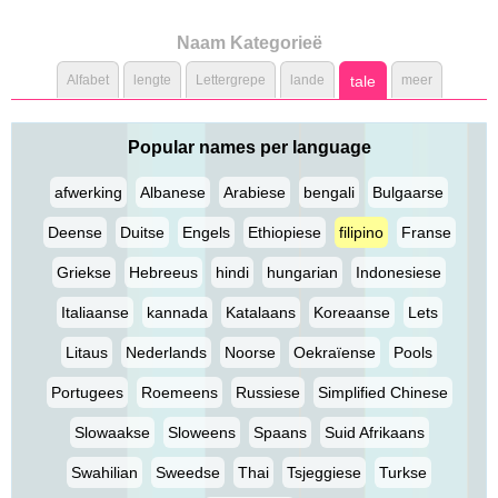
Naam Kategorieë
Alfabet
lengte
Lettergrepe
lande
tale
meer
Popular names per language
afwerking
Albanese
Arabiese
bengali
Bulgaarse
Deense
Duitse
Engels
Ethiopiese
filipino
Franse
Griekse
Hebreeus
hindi
hungarian
Indonesiese
Italiaanse
kannada
Katalaans
Koreaanse
Lets
Litaus
Nederlands
Noorse
Oekraïense
Pools
Portugees
Roemeens
Russiese
Simplified Chinese
Slowaakse
Sloweens
Spaans
Suid Afrikaans
Swahilian
Sweedse
Thai
Tsjeggiese
Turkse