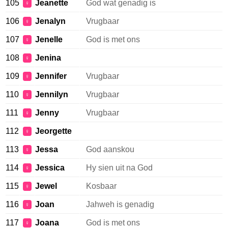
105
Jeanette
God wat genadig is
♀
106
Jenalyn
Vrugbaar
♀
107
Jenelle
God is met ons
♀
108
Jenina
♀
109
Jennifer
Vrugbaar
♀
110
Jennilyn
Vrugbaar
♀
111
Jenny
Vrugbaar
♀
112
Jeorgette
♀
113
Jessa
God aanskou
♀
114
Jessica
Hy sien uit na God
♀
115
Jewel
Kosbaar
♀
116
Joan
Jahweh is genadig
♀
117
Joana
God is met ons
♀