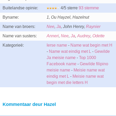
Buitelandse opinie:
4/5 sterre
93 stemme
Byname:
1, Ou Hayzel, Hazelnut
Name van broers:
Nee
,
Ja
, John Henry,
Raynier
Name van susters:
Anneri
,
Nee
,
Ja
,
Audrey
,
Odette
Kategorieë:
Ierse name
-
Name wat begin met H
-
Name wat eindig met L
-
Gewilde
Ja meisie name
-
Top 1000
Facebook name
-
Gewilde filipino
meisie name
-
Meisie name wat
eindig met L
-
Meisie name wat
begin met die letters H
Kommentaar deur Hazel