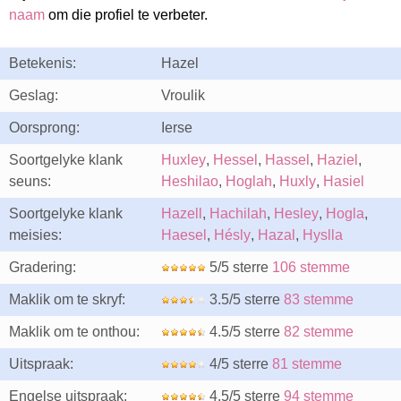
naam
om die profiel te verbeter.
Betekenis:
Hazel
Geslag:
Vroulik
Oorsprong:
Ierse
Soortgelyke klank
Huxley
,
Hessel
,
Hassel
,
Haziel
,
seuns:
Heshilao
,
Hoglah
,
Huxly
,
Hasiel
Soortgelyke klank
Hazell
,
Hachilah
,
Hesley
,
Hogla
,
meisies:
Haesel
,
Hésly
,
Hazal
,
Hyslla
Gradering:
5/5 sterre
106 stemme
Maklik om te skryf:
3.5/5 sterre
83 stemme
Maklik om te onthou:
4.5/5 sterre
82 stemme
Uitspraak:
4/5 sterre
81 stemme
Engelse uitspraak:
4.5/5 sterre
94 stemme