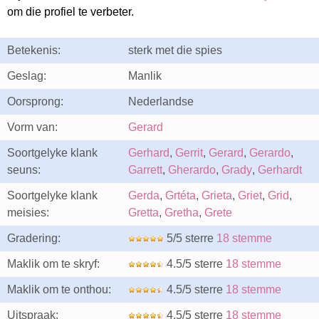
om die profiel te verbeter.
Betekenis:
sterk met die spies
Geslag:
Manlik
Oorsprong:
Nederlandse
Vorm van:
Gerard
Soortgelyke klank
Gerhard
,
Gerrit
,
Gerard
,
Gerardo
,
seuns:
Garrett
,
Gherardo
,
Grady
,
Gerhardt
Soortgelyke klank
Gerda
,
Grtéta
,
Grieta
,
Griet
,
Grid
,
meisies:
Gretta
,
Gretha
,
Grete
Gradering:
5/5 sterre
18 stemme
Maklik om te skryf:
4.5/5 sterre
18 stemme
Maklik om te onthou:
4.5/5 sterre
18 stemme
Uitspraak:
4.5/5 sterre
18 stemme