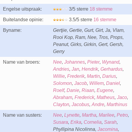
Engelse uitspraak:
3/5 sterre
18 stemme
Buitelandse opinie:
3.5/5 sterre
16 stemme
Byname:
Gertjie, Gertie, Gurt, Girt, Ja, Vlam,
Rooi Kop, Ram, Nee, Tros, Props,
Peanut, Girks, Girkin, Gert, Gersh,
Gerry
Name van broers:
Nee
,
Johannes
,
Pieter
,
Wynand
,
Andries
,
Jan
,
Hendrik
,
Gerhardus
,
Willie
,
Frederik
,
Martin
,
Darius
,
Solomon
,
Jacob
,
Willem
,
Daniel
,
Roelf
,
Danie
,
Riaan
,
Eugene
,
Abraham
,
Frederick
,
Matheus
,
Jaco
,
Clayton
,
Jacobus
,
Andre
,
Marthinus
Name van susters:
Nee
,
Lynette
,
Martha
,
Marilee
,
Petro
,
Susara
,
Erika
,
Cornelia
,
Sarah
,
Phyllipina Nicolinna,
Jacomina
,