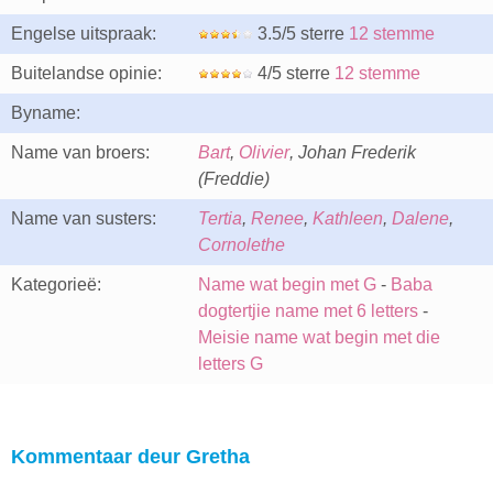
Engelse uitspraak:
3.5/5 sterre
12 stemme
Buitelandse opinie:
4/5 sterre
12 stemme
Byname:
Name van broers:
Bart
,
Olivier
, Johan Frederik
(Freddie)
Name van susters:
Tertia
,
Renee
,
Kathleen
,
Dalene
,
Cornolethe
Kategorieë:
Name wat begin met G
-
Baba
dogtertjie name met 6 letters
-
Meisie name wat begin met die
letters G
Kommentaar deur Gretha