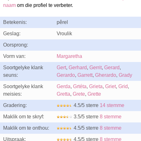
naam
om die profiel te verbeter.
Betekenis:
pêrel
Geslag:
Vroulik
Oorsprong:
Vorm van:
Margaretha
Soortgelyke klank
Gert
,
Gerhard
,
Gerrit
,
Gerard
,
seuns:
Gerardo
,
Garrett
,
Gherardo
,
Grady
Soortgelyke klank
Gerda
,
Grtéta
,
Grieta
,
Griet
,
Grid
,
meisies:
Gretta
,
Grete
,
Grette
Gradering:
4.5/5 sterre
14 stemme
Maklik om te skryf:
3.5/5 sterre
8 stemme
Maklik om te onthou:
4.5/5 sterre
8 stemme
Uitspraak:
4.5/5 sterre
8 stemme