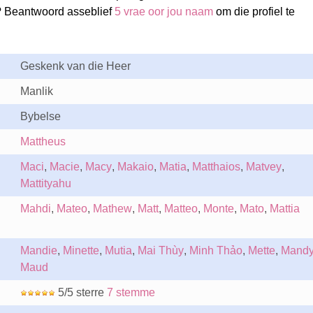
? Beantwoord asseblief
5 vrae oor jou naam
om die profiel te
Geskenk van die Heer
Manlik
Bybelse
Mattheus
Maci
,
Macie
,
Macy
,
Makaio
,
Matia
,
Matthaios
,
Matvey
,
Mattityahu
Mahdi
,
Mateo
,
Mathew
,
Matt
,
Matteo
,
Monte
,
Mato
,
Mattia
Mandie
,
Minette
,
Mutia
,
Mai Thùy
,
Minh Thảo
,
Mette
,
Mand
Maud
5/5 sterre
7 stemme