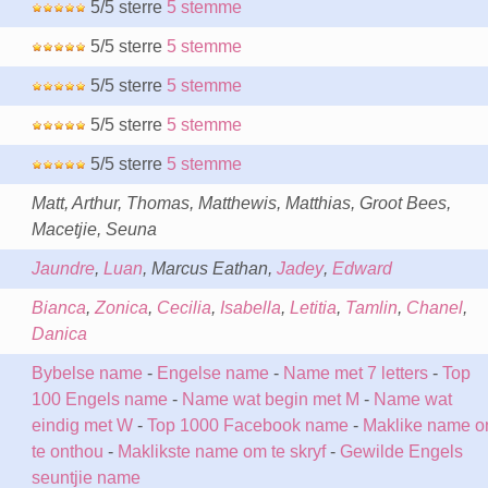
5/5 sterre
5 stemme
5/5 sterre
5 stemme
5/5 sterre
5 stemme
5/5 sterre
5 stemme
5/5 sterre
5 stemme
Matt, Arthur, Thomas, Matthewis, Matthias, Groot Bees,
Macetjie, Seuna
Jaundre
,
Luan
, Marcus Eathan,
Jadey
,
Edward
Bianca
,
Zonica
,
Cecilia
,
Isabella
,
Letitia
,
Tamlin
,
Chanel
,
Danica
Bybelse name
-
Engelse name
-
Name met 7 letters
-
Top
100 Engels name
-
Name wat begin met M
-
Name wat
eindig met W
-
Top 1000 Facebook name
-
Maklike name 
te onthou
-
Maklikste name om te skryf
-
Gewilde Engels
seuntjie name