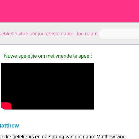
eblief 5 vrae oor jou eerste naam. Jou naam:
Nuwe speletjie om met vriende te speel:
Matthew
 oor die betekenis en oorsprong van die naam Matthew vind