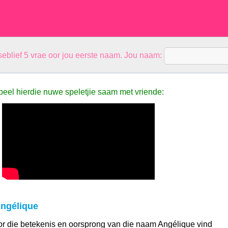
eblief 5 vrae oor jou eerste naam. Jou naam:
peel hierdie nuwe speletjie saam met vriende:
ngélique
 oor die betekenis en oorsprong van die naam Angélique vind