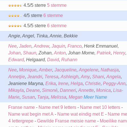
4.5/5 sterre
5 stemme
4/5 sterre
6 stemme
4.5/5 sterre
6 stemme
Angie, Angel, Tinka, Annie, Bekkie
Nee
,
Jaden
,
Andrew
,
Jaquin
,
Franco
, Henk Emmanuel,
Johan
,
Shaun
, Zohan,
Anton
, Johan Morne,
Patriek
,
Henry
,
Edward
, Helgaard,
David
,
Ruhann
Nee
,
Monique
,
Amber
,
Jacqueline
,
Angelene
,
Nathasja
,
Annetjie
,
Jeandri
,
Teresa
,
Ashleigh
,
Amy
,
Shani
,
Angela
,
Jeaniene Maryna,
Erika
,
Irene
,
Helga
,
Christie
,
Peggy-Ann
,
Mikayla
,
Deane
,
Simoné
,
Danneri
,
Annette
,
Monica
,
Lisa-
Marie
,
Susan
,
Tanja
,
Melissa
,
Megan
Meer Name
Franse name
-
Name met 9 letters
-
Name met 10 letters
-
Name wat begin met A
-
Name wat eindig met E
-
Name me
4 lettergrepe
-
Gewilde Franse meisie name
-
Moeilike nam