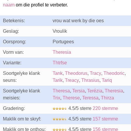
naam
om die profiel te verbeter.
Betekenis:
vrou wat werk by die oes
Geslag:
Vroulik
Oorsprong:
Portugees
Vorm van:
Theresia
Variante:
Thtrfse
Soortgelyke klank
Tarık
,
Theodorus
,
Tracy
,
Theodoric
,
seuns:
Tarik
,
Treacy
,
Thrasius
,
Tariq
Soortgelyke klank
Theresa
,
Tersia
,
Terézia
,
Theresia
,
meisies:
Trix
,
Therese
,
Teressa
,
Thirza
Gradering:
4.5/5 sterre
220 stemme
Maklik om te skryf:
4.5/5 sterre
157 stemme
Maklik om te onthou:
4.5/5 sterre
156 stemme