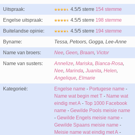
Uitspraak:
4.5/5 sterre
154 stemme
Engelse uitspraak:
4.5/5 sterre
198 stemme
Buitelandse opinie:
4.5/5 sterre
194 stemme
Byname:
Tessa, Petoors, Gogga, Lee-Anne
Name van broers:
Nee
,
Geen
,
Braam
,
Victor
Name van susters:
Annelize
,
Mariska
,
Bianca-Rosa
,
Nee
,
Marinda
,
Juanita
,
Helen
,
Angelique
,
Elmarie
Kategorieë:
Engelse name
-
Portugese name
-
Name wat begin met T
-
Name wat
eindig met A
-
Top 1000 Facebook
name
-
Gewilde Pools meisie name
-
Gewilde Engels meisie name
-
Gewilde Spaans meisie name
-
Meisie name wat eindig met A
-