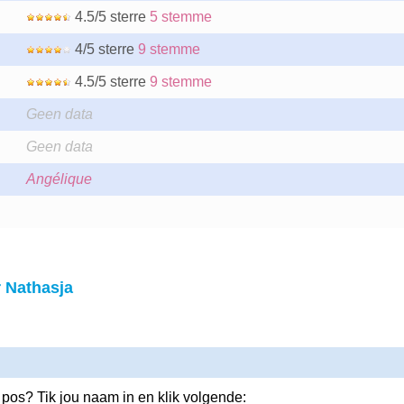
4.5/5 sterre
5 stemme
4/5 sterre
9 stemme
4.5/5 sterre
9 stemme
Geen data
Geen data
Angélique
 Nathasja
 pos? Tik jou naam in en klik volgende: