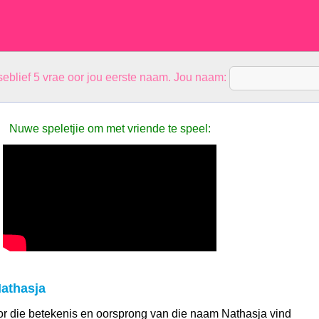
eblief 5 vrae oor jou eerste naam. Jou naam:
Nuwe speletjie om met vriende te speel:
athasja
 oor die betekenis en oorsprong van die naam Nathasja vind