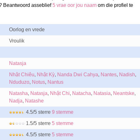
? Beantwoord asseblief
5 vrae oor jou naam
om die profiel te
Oorlog en vrede
Vroulik
Natasja
Nhật Chiêu
,
Nhật Kỳ
,
Nanda Dwi Cahya
,
Nantes
,
Nadish
,
Nduduzo
,
Notus
,
Nantus
Natasha
,
Natasja
,
Nhật Chi
,
Natacha
,
Natasia
,
Neantske
,
Nadja
,
Natashe
4.5/5 sterre
9 stemme
1.5/5 sterre
5 stemme
4.5/5 sterre
5 stemme