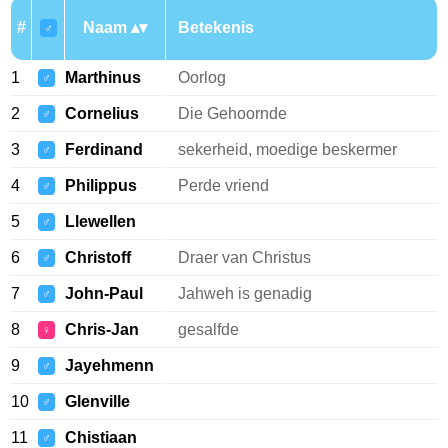
#
Naam
Betekenis
♂
1
Marthinus
Oorlog
♂
2
Cornelius
Die Gehoornde
♂
3
Ferdinand
sekerheid, moedige beskermer
♂
4
Philippus
Perde vriend
♂
5
Llewellen
♂
6
Christoff
Draer van Christus
♂
7
John-Paul
Jahweh is genadig
♂
8
Chris-Jan
gesalfde
♀
9
Jayehmenn
♂
10
Glenville
♂
11
Chistiaan
♂