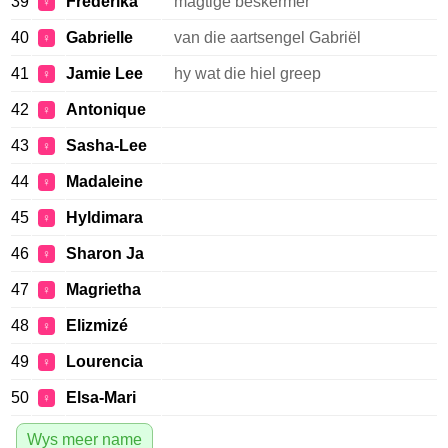
39
Frederika
magtige beskermer
♀
40
Gabrielle
van die aartsengel Gabriël
♀
41
Jamie Lee
hy wat die hiel greep
♀
42
Antonique
♀
43
Sasha-Lee
♀
44
Madaleine
♀
45
Hyldimara
♀
46
Sharon Ja
♀
47
Magrietha
♀
48
Elizmizé
♀
49
Lourencia
♀
50
Elsa-Mari
♀
Wys meer name