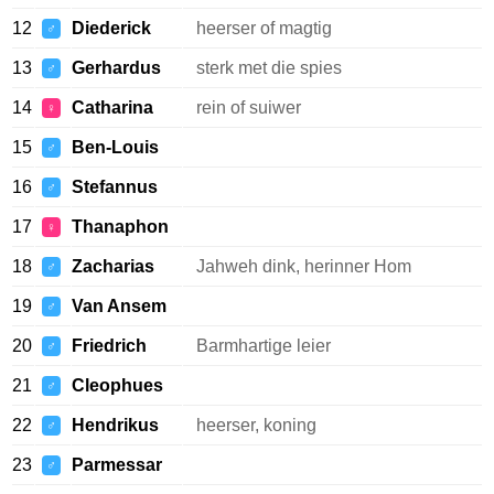
12
Diederick
heerser of magtig
♂
13
Gerhardus
sterk met die spies
♂
14
Catharina
rein of suiwer
♀
15
Ben-Louis
♂
16
Stefannus
♂
17
Thanaphon
♀
18
Zacharias
Jahweh dink, herinner Hom
♂
19
Van Ansem
♂
20
Friedrich
Barmhartige leier
♂
21
Cleophues
♂
22
Hendrikus
heerser, koning
♂
23
Parmessar
♂