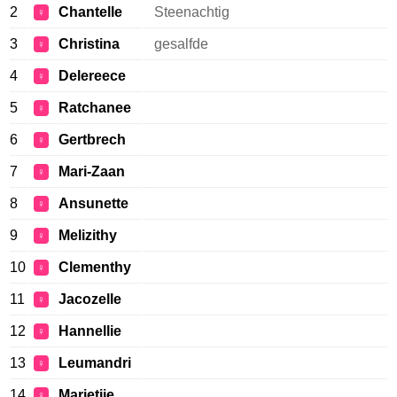
2
Chantelle
Steenachtig
♀
3
Christina
gesalfde
♀
4
Delereece
♀
5
Ratchanee
♀
6
Gertbrech
♀
7
Mari-Zaan
♀
8
Ansunette
♀
9
Melizithy
♀
10
Clementhy
♀
11
Jacozelle
♀
12
Hannellie
♀
13
Leumandri
♀
14
Marietjie
♀