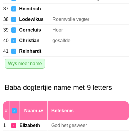
37
Heindrich
♂
38
Lodewikus
Roemvolle vegter
♂
39
Corneluis
Hoor
♂
40
Christian
gesalfde
♂
41
Reinhardt
♂
Wys meer name
Baba dogtertjie name met 9 letters
#
Naam
Betekenis
♂
1
Elizabeth
God het gesweer
♀