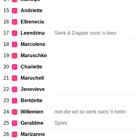
15
Andriette
♀
16
Elbenecia
♀
17
Leendrina
Sterk & Dapper soos 'n leeu
♀
18
Marcolene
♀
19
Maruschke
♀
20
Chariette
♀
21
Maruchell
♀
22
Jenevieve
♀
23
Bertdette
♀
24
Willemien
met die wil so sterk soos 'n helm
♀
25
Geraldine
Spies
♀
26
Marizanne
♀