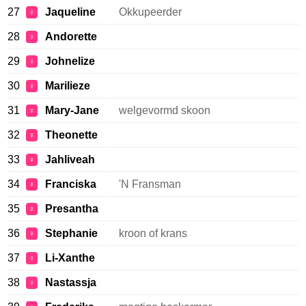
27
Jaqueline
Okkupeerder
♀
28
Andorette
♀
29
Johnelize
♀
30
Marilieze
♀
31
Mary-Jane
welgevormd skoon
♀
32
Theonette
♀
33
Jahliveah
♀
34
Franciska
'N Fransman
♀
35
Presantha
♀
36
Stephanie
kroon of krans
♀
37
Li-Xanthe
♀
38
Nastassja
♀