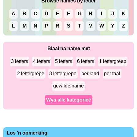
Browse names by letter
A
B
C
D
E
F
G
H
I
J
K
L
M
N
P
R
S
T
V
W
Y
Z
Blaai na name met
3 letters
4 letters
5 letters
6 letters
1 lettergreep
2 lettergrepe
3 lettergrepe
per land
per taal
gewilde name
Wys alle kategorieë
Los 'n opmerking