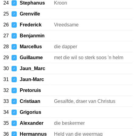
24
Stephanus
Kroon
♂
25
Grenville
♂
26
Frederick
Vreedsame
♂
27
Benjanmin
♂
28
Marcellus
die dapper
♂
29
Guillaume
met die wil so sterk soos 'n helm
♂
30
Jaun_Marc
♂
31
Jaun-Marc
♂
32
Pretoruis
♂
33
Cristiaan
Gesalfde, draer van Christus
♂
34
Grigorius
♂
35
Alexander
die beskermer
♂
36
Hermannus
Held van die weermag
♂