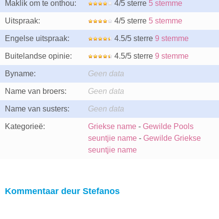
Maklik om te onthou:
4/5 sterre
5 stemme
Uitspraak:
4/5 sterre
5 stemme
Engelse uitspraak:
4.5/5 sterre
9 stemme
Buitelandse opinie:
4.5/5 sterre
9 stemme
Byname:
Geen data
Name van broers:
Geen data
Name van susters:
Geen data
Kategorieë:
Griekse name
-
Gewilde Pools
seuntjie name
-
Gewilde Griekse
seuntjie name
Kommentaar deur Stefanos