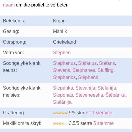
naam
om die profiel te verbeter.
Betekenis:
Kroon
Geslag:
Manlik
Oorsprong:
Griekeland
Vorm van:
Stephen
Soortgelyke klank
Stephanus
,
Stefanus
,
Stefans
,
seuns:
Stevens
,
Stephanes
,
Stuffing
,
Stephanos
,
Stephens
Soortgelyke klank
Stepánka
,
Stevanija
,
Stefanija
,
meisies:
Steponas
,
Steveneesha
,
Štěpánka
,
Stefānija
Gradering:
5/5 sterre
11 stemme
Maklik om te skryf:
3.5/5 sterre
5 stemme