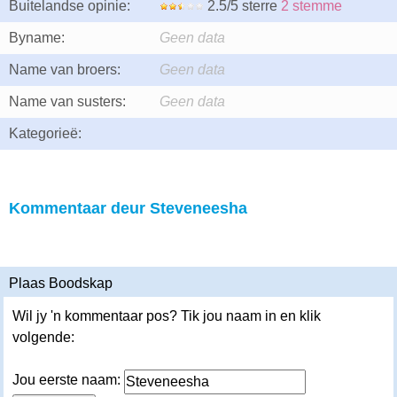
Buitelandse opinie:
2.5/5 sterre
2 stemme
Byname:
Geen data
Name van broers:
Geen data
Name van susters:
Geen data
Kategorieë:
Kommentaar deur Steveneesha
Plaas Boodskap
Wil jy 'n kommentaar pos? Tik jou naam in en klik
volgende:
Jou eerste naam: