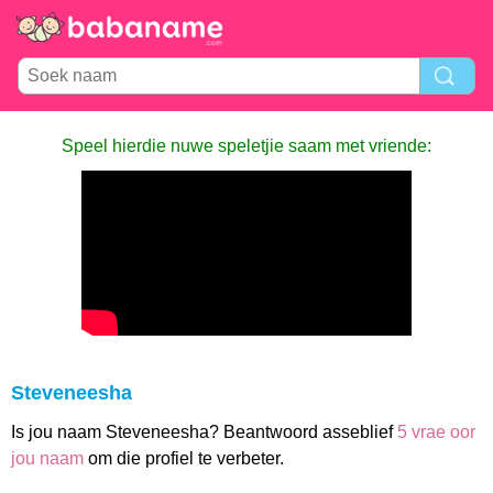
Speel hierdie nuwe speletjie saam met vriende:
Steveneesha
Is jou naam Steveneesha? Beantwoord asseblief
5 vrae oor
jou naam
om die profiel te verbeter.