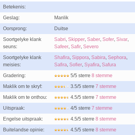
Betekenis:
Geslag:
Manlik
Oorsprong:
Duitse
Soortgelyke klank
Sabri
,
Skipper
,
Saber
,
Sofer
,
Sivar
,
seuns:
Safeer
,
Safir
,
Severo
Soortgelyke klank
Shafira
,
Sippora
,
Sabira
,
Sephora
,
meisies:
Safira
,
Sofier
,
Syafira
,
Safura
Gradering:
5/5 sterre
8 stemme
Maklik om te skryf:
3.5/5 sterre
7 stemme
Maklik om te onthou:
4.5/5 sterre
7 stemme
Uitspraak:
4/5 sterre
7 stemme
Engelse uitspraak:
4.5/5 sterre
8 stemme
Buitelandse opinie:
4.5/5 sterre
8 stemme