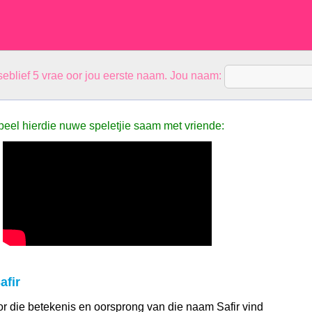
eblief 5 vrae oor jou eerste naam. Jou naam:
peel hierdie nuwe speletjie saam met vriende:
afir
 oor die betekenis en oorsprong van die naam Safir vind