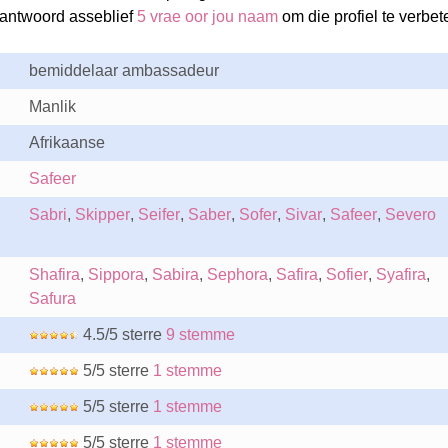
eantwoord asseblief
5 vrae oor jou naam
om die profiel te verbete
bemiddelaar ambassadeur
Manlik
Afrikaanse
Safeer
Sabri
,
Skipper
,
Seifer
,
Saber
,
Sofer
,
Sivar
,
Safeer
,
Severo
Shafira
,
Sippora
,
Sabira
,
Sephora
,
Safira
,
Sofier
,
Syafira
,
Safura
4.5/5 sterre
9 stemme
5/5 sterre
1 stemme
5/5 sterre
1 stemme
5/5 sterre
1 stemme