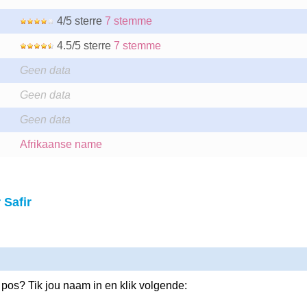
4/5 sterre
7 stemme
4.5/5 sterre
7 stemme
Geen data
Geen data
Geen data
Afrikaanse name
Safir
 pos? Tik jou naam in en klik volgende: