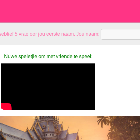
eblief 5 vrae oor jou eerste naam. Jou naam:
Nuwe speletjie om met vriende te speel: