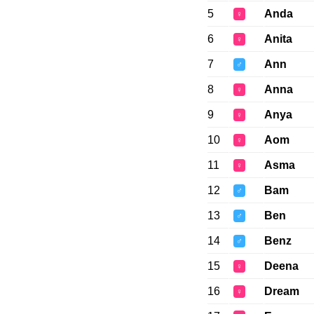
5
Anda
♀
6
Anita
♀
7
Ann
♂
8
Anna
♀
9
Anya
♀
10
Aom
♀
11
Asma
♀
12
Bam
♂
13
Ben
♂
14
Benz
♂
15
Deena
♀
16
Dream
♀