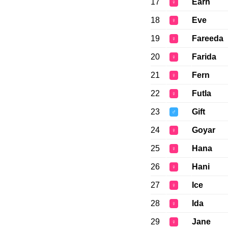
17
Earn
♀
18
Eve
♀
19
Fareeda
♀
20
Farida
♀
21
Fern
♀
22
Futla
♀
23
Gift
♂
24
Goyar
♀
25
Hana
♀
26
Hani
♀
27
Ice
♀
28
Ida
♀
29
Jane
♀