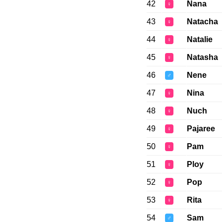
42
Nana
♀
43
Natacha
♀
44
Natalie
♀
45
Natasha
♀
46
Nene
♂
47
Nina
♀
48
Nuch
♀
49
Pajaree
♀
50
Pam
♀
51
Ploy
♀
52
Pop
♀
53
Rita
♀
54
Sam
♂