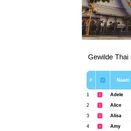
Gewilde Thai
#
Naam
♂
1
Adele
♀
2
Alice
♀
3
Alisa
♀
4
Amy
♀