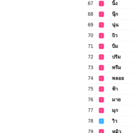
67
นิ้ง
♀
68
นุ๊ก
♀
69
นุ่น
♀
70
บิว
♀
71
บีม
♀
72
ปริม
♀
73
พรีม
♀
74
พลอย
♀
75
ฟ้า
♀
76
มาย
♀
77
มุก
♀
78
วิว
♂
79
หมิว
♀