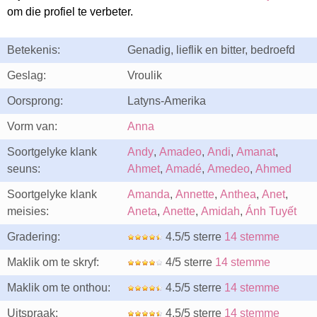
om die profiel te verbeter.
Betekenis:
Genadig, lieflik en bitter, bedroefd
Geslag:
Vroulik
Oorsprong:
Latyns-Amerika
Vorm van:
Anna
Soortgelyke klank
Andy
,
Amadeo
,
Andi
,
Amanat
,
seuns:
Ahmet
,
Amadé
,
Amedeo
,
Ahmed
Soortgelyke klank
Amanda
,
Annette
,
Anthea
,
Anet
,
meisies:
Aneta
,
Anette
,
Amidah
,
Ánh Tuyết
Gradering:
4.5/5 sterre
14 stemme
Maklik om te skryf:
4/5 sterre
14 stemme
Maklik om te onthou:
4.5/5 sterre
14 stemme
Uitspraak:
4.5/5 sterre
14 stemme