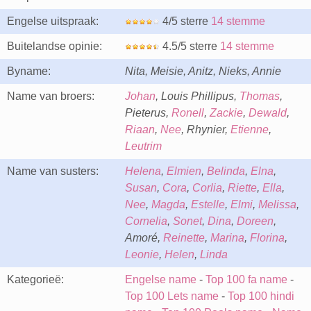
Engelse uitspraak:
4/5 sterre
14 stemme
Buitelandse opinie:
4.5/5 sterre
14 stemme
Byname:
Nita, Meisie, Anitz, Nieks, Annie
Name van broers:
Johan
, Louis Phillipus,
Thomas
,
Pieterus,
Ronell
,
Zackie
,
Dewald
,
Riaan
,
Nee
, Rhynier,
Etienne
,
Leutrim
Name van susters:
Helena
,
Elmien
,
Belinda
,
Elna
,
Susan
,
Cora
,
Corlia
,
Riette
,
Ella
,
Nee
,
Magda
,
Estelle
,
Elmi
,
Melissa
,
Cornelia
,
Sonet
,
Dina
,
Doreen
,
Amoré,
Reinette
,
Marina
,
Florina
,
Leonie
,
Helen
,
Linda
Kategorieë:
Engelse name
-
Top 100 fa name
-
Top 100 Lets name
-
Top 100 hindi