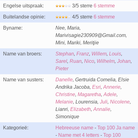
Engelse uitspraak:
3/5 sterre
6 stemme
Buitelandse opinie:
4/5 sterre
6 stemme
Byname:
Nee, Maria,
Marivisagie230909@Gmail.com,
Mini, Mariki, Meritjie
Name van broers:
Stephan
,
Franz
,
Willem
,
Louis
,
Sarel
,
Ruan
,
Nico
,
Wilhelm
,
Johan
,
Pieter
Name van susters:
Danelle
, Gertruida Cornelia, Elsie
Andrika Jacoba,
Esri
,
Annerie
,
Christine
,
Magaretha
,
Adele
,
Melanie
, Lourensia,
Juli
,
Nicolene
,
Lianri,
Elizabeth
,
Annalie
,
Simonique
Kategorieë:
Hebreeuse name
-
Top 100 Ja name
-
Name met 4 letters
-
Top 100