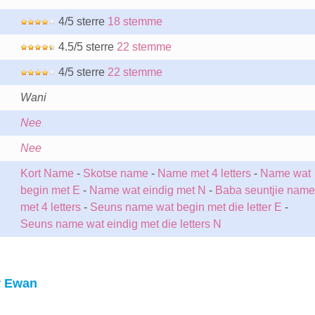
4/5 sterre
18 stemme
4.5/5 sterre
22 stemme
4/5 sterre
22 stemme
Wani
Nee
Nee
Kort Name
-
Skotse name
-
Name met 4 letters
-
Name wat
begin met E
-
Name wat eindig met N
-
Baba seuntjie name
met 4 letters
-
Seuns name wat begin met die letter E
-
Seuns name wat eindig met die letters N
r Ewan