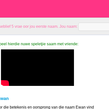
eblief 5 vrae oor jou eerste naam. Jou naam:
peel hierdie nuwe speletjie saam met vriende:
Ewan
 oor die betekenis en oorsprong van die naam Ewan vind