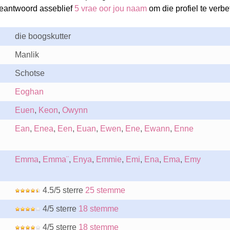
eantwoord asseblief
5 vrae oor jou naam
om die profiel te verbet
die boogskutter
Manlik
Schotse
Eoghan
Euen
,
Keon
,
Owynn
Ean
,
Enea
,
Een
,
Euan
,
Ewen
,
Ene
,
Ewann
,
Enne
Emma
,
Emma¨
,
Enya
,
Emmie
,
Emi
,
Ena
,
Ema
,
Emy
4.5/5 sterre
25 stemme
4/5 sterre
18 stemme
4/5 sterre
18 stemme