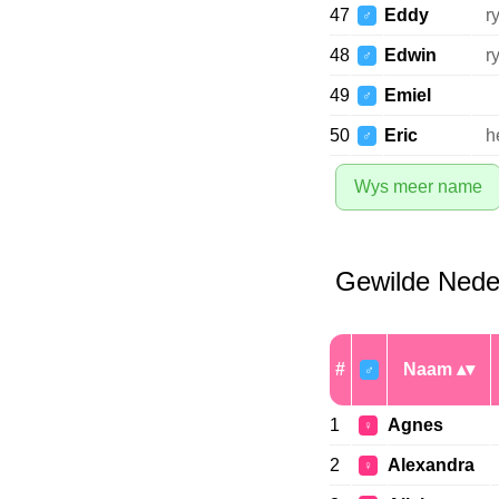
47
Eddy
r
♂
48
Edwin
r
♂
49
Emiel
♂
50
Eric
h
♂
Wys meer name
Gewilde Nede
#
Naam
♂
1
Agnes
♀
2
Alexandra
♀