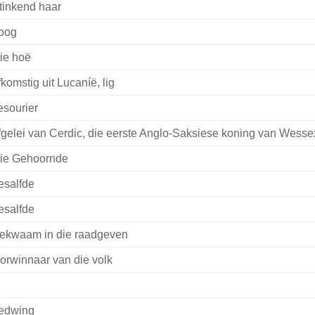
tinkend haar
oog
ie hoë
fkomstig uit Lucaníë, lig
esourier
fgelei van Cerdic, die eerste Anglo-Saksiese koning van Wesse
ie Gehoornde
esalfde
esalfde
ekwaam in die raadgeven
orwinnaar van die volk
edwing