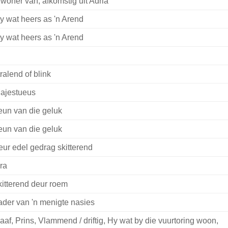
nwoner van, afkomstig uit Adria
y wat heers as 'n Arend
y wat heers as 'n Arend
tralend of blink
ajestueus
eun van die geluk
eun van die geluk
eur edel gedrag skitterend
ra
kitterend deur roem
ader van 'n menigte nasies
aaf, Prins, Vlammend / driftig, Hy wat by die vuurtoring woon,