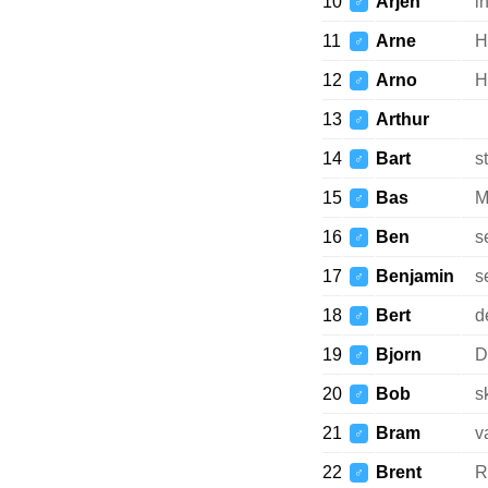
10
Arjen
i
♂
11
Arne
H
♂
12
Arno
H
♂
13
Arthur
♂
14
Bart
s
♂
15
Bas
M
♂
16
Ben
s
♂
17
Benjamin
s
♂
18
Bert
d
♂
19
Bjorn
D
♂
20
Bob
s
♂
21
Bram
v
♂
22
Brent
R
♂