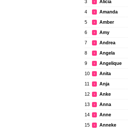
3
Alicia
♀
4
Amanda
♀
5
Amber
♀
6
Amy
♀
7
Andrea
♀
8
Angela
♀
9
Angelique
♀
10
Anita
♀
11
Anja
♀
12
Anke
♀
13
Anna
♀
14
Anne
♀
15
Anneke
♀