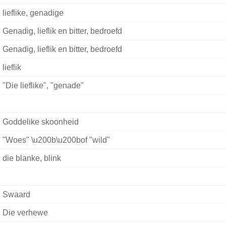
lieflike, genadige
Genadig, lieflik en bitter, bedroefd
Genadig, lieflik en bitter, bedroefd
lieflik
"Die lieflike", "genade"
Goddelike skoonheid
"Woes" \u200b\u200bof "wild"
die blanke, blink
Swaard
Die verhewe