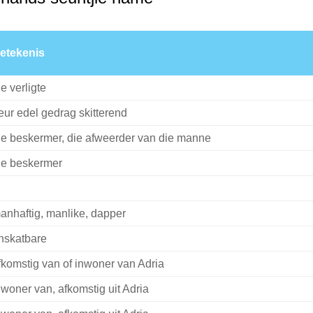
etekenis
ie verligte
eur edel gedrag skitterend
ie beskermer, die afweerder van die manne
ie beskermer
anhaftig, manlike, dapper
nskatbare
fkomstig van of inwoner van Adria
nwoner van, afkomstig uit Adria