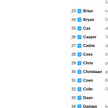
S
23
Brian
h
♂
24
Bryan
D
♂
25
Cas
a
♂
26
Casper
T
♂
27
Cedric
a
♂
28
Cees
D
♂
29
Chris
g
♂
30
Christiaan
g
♂
31
Coen
B
♂
32
Colin
O
♂
33
Daan
♂
34
Damian
b
♂