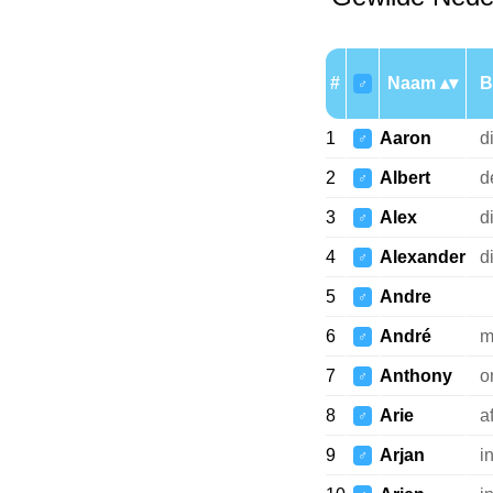
#
Naam
B
♂
1
Aaron
d
♂
2
Albert
d
♂
3
Alex
d
♂
4
Alexander
d
♂
5
Andre
♂
6
André
m
♂
7
Anthony
o
♂
8
Arie
a
♂
9
Arjan
i
♂