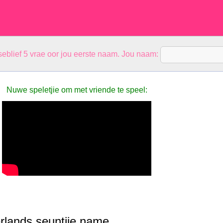
eblief 5 vrae oor jou eerste naam. Jou naam:
Nuwe speletjie om met vriende te speel:
rlands seuntjie name