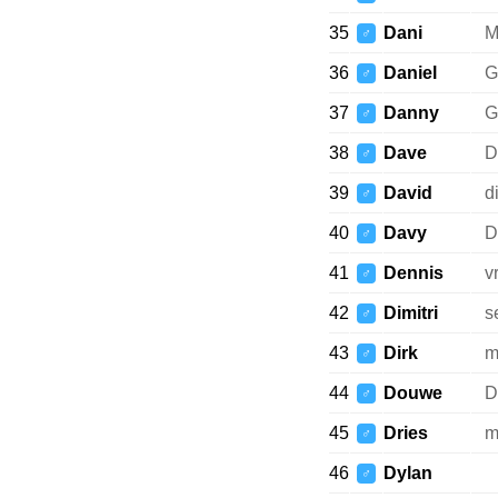
35
Dani
M
♂
36
Daniel
G
♂
37
Danny
G
♂
38
Dave
D
♂
39
David
d
♂
40
Davy
D
♂
41
Dennis
v
♂
42
Dimitri
s
♂
43
Dirk
m
♂
44
Douwe
D
♂
45
Dries
m
♂
46
Dylan
♂