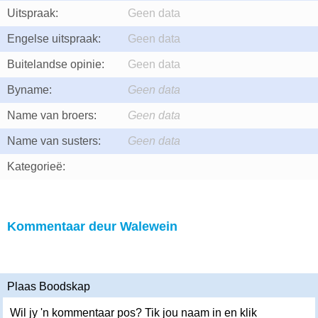
Uitspraak:
Geen data
Engelse uitspraak:
Geen data
Buitelandse opinie:
Geen data
Byname:
Geen data
Name van broers:
Geen data
Name van susters:
Geen data
Kategorieë:
Kommentaar deur Walewein
Plaas Boodskap
Wil jy 'n kommentaar pos? Tik jou naam in en klik