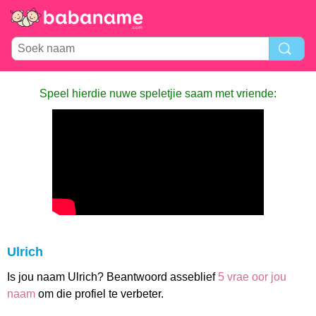
Speel hierdie nuwe speletjie saam met vriende:
Ulrich
Is jou naam Ulrich? Beantwoord asseblief
5 vrae oor jou
naam
om die profiel te verbeter.