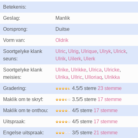
Betekenis:
Geslag:
Manlik
Oorsprong:
Duitse
Vorm van:
Oldrik
Soortgelyke klank
Ulric
,
Ulrig
,
Ulrique
,
Ulryk
,
Ulrick
,
seuns:
Ulrik
,
Uilerk
,
Ulerk
Soortgelyke klank
Ulrike
,
Ulrikke
,
Ulrica
,
Ulricke
,
meisies:
Ulrika
,
Ullric
,
Ulloriaq
,
Ulrikka
Gradering:
4.5/5 sterre
23 stemme
Maklik om te skryf:
3.5/5 sterre
17 stemme
Maklik om te onthou:
4/5 sterre
17 stemme
Uitspraak:
4/5 sterre
17 stemme
Engelse uitspraak:
3/5 sterre
21 stemme