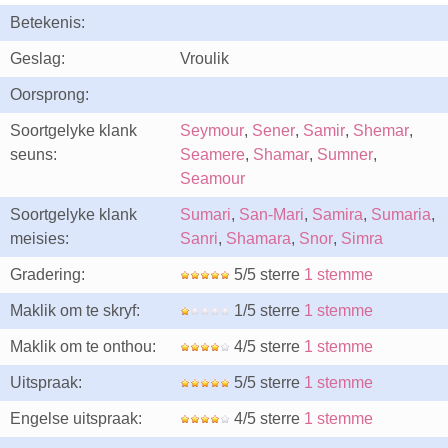
Betekenis:
Geslag:
Vroulik
Oorsprong:
Soortgelyke klank
Seymour
,
Sener
,
Samir
,
Shemar
,
seuns:
Seamere
,
Shamar
,
Sumner
,
Seamour
Soortgelyke klank
Sumari
,
San-Mari
,
Samira
,
Sumaria
,
meisies:
Sanri
,
Shamara
,
Snor
,
Simra
Gradering:
5/5 sterre
1 stemme
Maklik om te skryf:
1/5 sterre
1 stemme
Maklik om te onthou:
4/5 sterre
1 stemme
Uitspraak:
5/5 sterre
1 stemme
Engelse uitspraak:
4/5 sterre
1 stemme