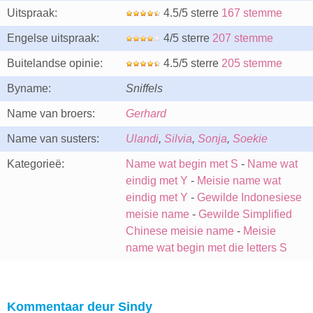
Uitspraak:
4.5/5 sterre
167 stemme
Engelse uitspraak:
4/5 sterre
207 stemme
Buitelandse opinie:
4.5/5 sterre
205 stemme
Byname:
Sniffels
Name van broers:
Gerhard
Name van susters:
Ulandi
,
Silvia
,
Sonja
,
Soekie
Kategorieë:
Name wat begin met S
-
Name wat
eindig met Y
-
Meisie name wat
eindig met Y
-
Gewilde Indonesiese
meisie name
-
Gewilde Simplified
Chinese meisie name
-
Meisie
name wat begin met die letters S
Kommentaar deur Sindy