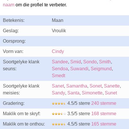
naam
om die profiel te verbeter.
Betekenis:
Maan
Geslag:
Vroulik
Oorsprong:
Vorm van:
Cindy
Soortgelyke klank
Sandee
,
Smid
,
Sondo
,
Smith
,
seuns:
Sendoa
,
Suwandi
,
Seigmund
,
Smedt
Soortgelyke klank
Sanet
,
Samantha
,
Sonet
,
Sanette
,
meisies:
Sandy
,
Santa
,
Simonette
,
Sunet
Gradering:
4.5/5 sterre
240 stemme
Maklik om te skryf:
3.5/5 sterre
168 stemme
Maklik om te onthou:
4.5/5 sterre
165 stemme