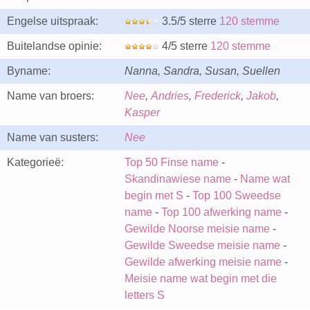
Engelse uitspraak:
3.5/5 sterre
120 stemme
Buitelandse opinie:
4/5 sterre
120 stemme
Byname:
Nanna, Sandra, Susan, Suellen
Name van broers:
Nee
,
Andries
,
Frederick
,
Jakob
,
Kasper
Name van susters:
Nee
Kategorieë:
Top 50 Finse name
-
Skandinawiese name
-
Name wat
begin met S
-
Top 100 Sweedse
name
-
Top 100 afwerking name
-
Gewilde Noorse meisie name
-
Gewilde Sweedse meisie name
-
Gewilde afwerking meisie name
-
Meisie name wat begin met die
letters S