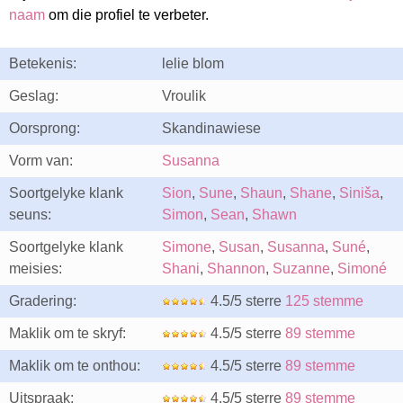
naam
om die profiel te verbeter.
Betekenis:
lelie blom
Geslag:
Vroulik
Oorsprong:
Skandinawiese
Vorm van:
Susanna
Soortgelyke klank
Sion
,
Sune
,
Shaun
,
Shane
,
Siniša
,
seuns:
Simon
,
Sean
,
Shawn
Soortgelyke klank
Simone
,
Susan
,
Susanna
,
Suné
,
meisies:
Shani
,
Shannon
,
Suzanne
,
Simoné
Gradering:
4.5/5 sterre
125 stemme
Maklik om te skryf:
4.5/5 sterre
89 stemme
Maklik om te onthou:
4.5/5 sterre
89 stemme
Uitspraak:
4.5/5 sterre
89 stemme