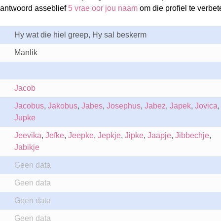
antwoord asseblief
5 vrae oor jou naam
om die profiel te verbete
Hy wat die hiel greep, Hy sal beskerm
Manlik
Jacob
Jacobus
,
Jakobus
,
Jabes
,
Josephus
,
Jabez
,
Japek
,
Jovica
,
Jupke
Jeevika
,
Jefke
,
Jeepke
,
Jepkje
,
Jipke
,
Jaapje
,
Jibbechje
,
Jabikje
Geen data
Geen data
Geen data
Geen data