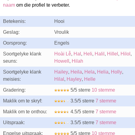
naam
om die profiel te verbeter.
Betekenis:
Hooi
Geslag:
Vroulik
Oorsprong:
Engels
Soortgelyke klank
Hoài Lễ
,
Hal
,
Heli
,
Halil
,
Hillel
,
Hilol
,
seuns:
Howell
,
Hilah
Soortgelyke klank
Hailey
,
Heila
,
Hela
,
Helia
,
Holly
,
meisies:
Hilal
,
Hayley
,
Helle
Gradering:
5/5 sterre
10 stemme
Maklik om te skryf:
3.5/5 sterre
7 stemme
Maklik om te onthou:
4.5/5 sterre
7 stemme
Uitspraak:
3.5/5 sterre
7 stemme
Engelse uitspraak:
5/5 sterre
10 stemme