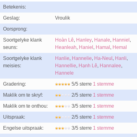
Betekenis:
Geslag:
Vroulik
Oorsprong:
Soortgelyke klank
Hoàn Lê
,
Hanley
,
Hanale
,
Hanniel
,
seuns:
Heanleah
,
Haniel
,
Hamal
,
Hemal
Soortgelyke klank
Hanlie
,
Hannelie
,
Ha-Neul
,
Hanli
,
meisies:
Hannellie
,
Hạnh Lê
,
Hannalee
,
Hannele
Gradering:
5/5 sterre
1 stemme
Maklik om te skryf:
2/5 sterre
1 stemme
Maklik om te onthou:
3/5 sterre
1 stemme
Uitspraak:
2/5 sterre
1 stemme
Engelse uitspraak:
3/5 sterre
1 stemme