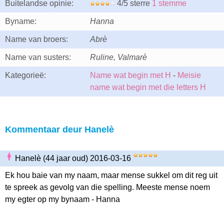
Buitelandse opinie:
4/5 sterre
1 stemme
Byname:
Hanna
Name van broers:
Abrè
Name van susters:
Ruline, Valmarè
Kategorieë:
Name wat begin met H
-
Meisie
name wat begin met die letters H
Kommentaar deur Hanelè
Hanelè (44 jaar oud) 2016-03-16
Ek hou baie van my naam, maar mense sukkel om dit reg uit
te spreek as gevolg van die spelling. Meeste mense noem
my egter op my bynaam - Hanna