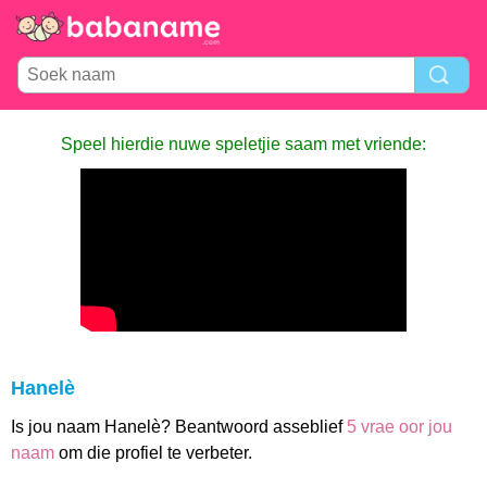
Speel hierdie nuwe speletjie saam met vriende:
Hanelè
Is jou naam Hanelè? Beantwoord asseblief
5 vrae oor jou
naam
om die profiel te verbeter.