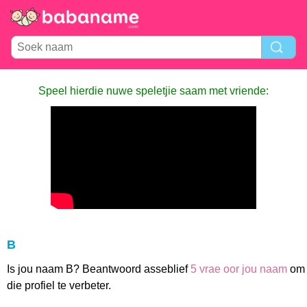
Speel hierdie nuwe speletjie saam met vriende:
B
Is jou naam B? Beantwoord asseblief
5 vrae oor jou naam
om
die profiel te verbeter.