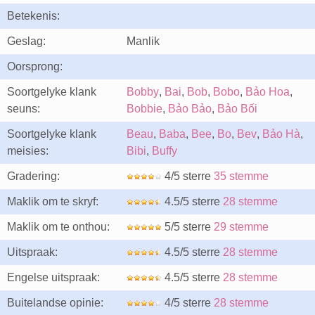
Betekenis:
Geslag:
Manlik
Oorsprong:
Soortgelyke klank
Bobby
,
Bai
,
Bob
,
Bobo
,
Bảo Hoa
,
seuns:
Bobbie
,
Bảo Bảo
,
Bảo Bối
Soortgelyke klank
Beau
,
Baba
,
Bee
,
Bo
,
Bev
,
Bảo Hà
,
meisies:
Bibi
,
Buffy
Gradering:
4/5 sterre
35 stemme
Maklik om te skryf:
4.5/5 sterre
28 stemme
Maklik om te onthou:
5/5 sterre
29 stemme
Uitspraak:
4.5/5 sterre
28 stemme
Engelse uitspraak:
4.5/5 sterre
28 stemme
Buitelandse opinie:
4/5 sterre
28 stemme