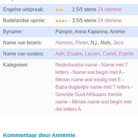
Engelse uitspraak:
2.5/5 sterre
24 stemme
Buitelandse opinie:
3.5/5 sterre
24 stemme
Byname:
Pampie, Anna Kapanna, Ammie
Name van broers:
Hannes
,
Pieter
, N.j., Nols,
Jaco
Name van susters:
Adri
,
Elsabe
,
Lauren
,
Corné
,
Estelle
Kategorieë:
Nederlandse name
-
Name met 7
letters
-
Name wat begin met A
-
Meisie name wat eindig met E
-
Baba dogtertjie name met 7 letters
-
Gewilde Suid Afrikaans meisie
name
-
Meisie name wat begin met
die letters A
Kommentaar deur Annemie