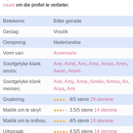
naam
om die profiel te verbeter.
Betekenis:
Bitter genade
Geslag:
Vroulik
Oorsprong:
Nederlandse
Vorm van:
Annemarie
Soortgelyke klank
Ane
,
Aimé
,
Ann
,
Ame
,
Aman
,
Amin
,
seuns:
Awan
,
Anum
Soortgelyke klank
Ané
,
Amy
,
Anne
,
Aimée
,
Amina
,
An
,
meisies:
Anya
,
Ami
Gradering:
4/5 sterre
29 stemme
Maklik om te skryf:
3.5/5 sterre
14 stemme
Maklik om te onthou:
4/5 sterre
14 stemme
Uitspraak:
4.5/5 sterre
14 stemme