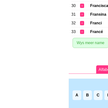
30
Francisc
♀
31
Fransina
♀
32
Franci
♀
33
Francé
♀
Wys meer name
Alfab
A
B
C