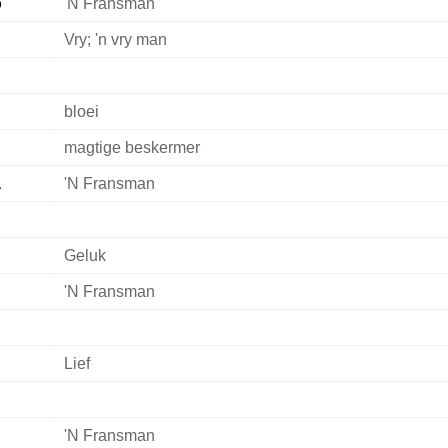
o
'N Fransman
Vry; 'n vry man
bloei
magtige beskermer
a
'N Fransman
Geluk
'N Fransman
Lief
'N Fransman