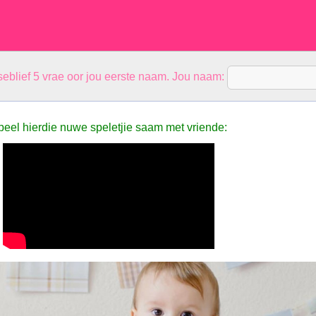
eblief 5 vrae oor jou eerste naam. Jou naam:
peel hierdie nuwe speletjie saam met vriende: