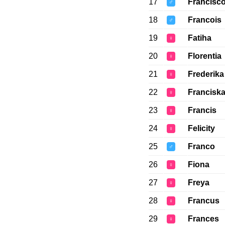
17
Francisc
♂
18
Francois
♂
19
Fatiha
♀
20
Florentia
♀
21
Frederika
♀
22
Francisk
♀
23
Francis
♀
24
Felicity
♀
25
Franco
♂
26
Fiona
♀
27
Freya
♀
28
Francus
♀
29
Frances
♀