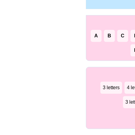
A
B
C
3 letters
4 le
3 le