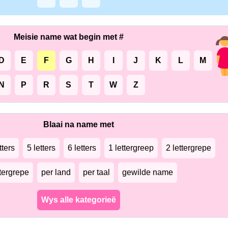
Meisie name wat begin met #
D
E
F
G
H
I
J
K
L
M
N
P
R
S
T
W
Z
Blaai na name met
tters
5 letters
6 letters
1 lettergreep
2 lettergrepe
ttergrepe
per land
per taal
gewilde name
Wys alle kategorieë