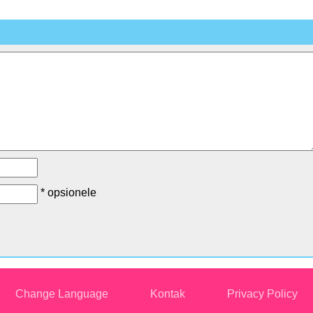
* opsionele
Change Language
Kontak
Privacy Policy