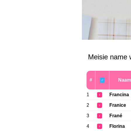
Meisie name w
#
Naam
♂
1
Francina
♀
2
Franice
♀
3
Frané
♀
4
Florina
♀