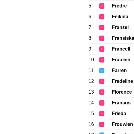
5
Fredre
♀
6
Feikina
♀
7
Franzel
♀
8
Fransisk
♀
9
Francell
♀
10
Fraulein
♀
11
Farren
♂
12
Fredeline
♀
13
Florence
♀
14
Fransus
♀
15
Frieda
♀
16
Frouwien
♀