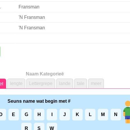
a
Fransman
'N Fransman
'N Fransman
Naam Kategorieë
lengte
Lettergrepe
lande
tale
meer
et
Seuns name wat begin met #
D
E
G
H
I
J
K
L
M
N
R
S
W