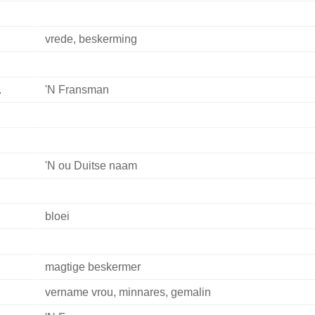
vrede, beskerming
a
'N Fransman
'N ou Duitse naam
bloei
magtige beskermer
vername vrou, minnares, gemalin