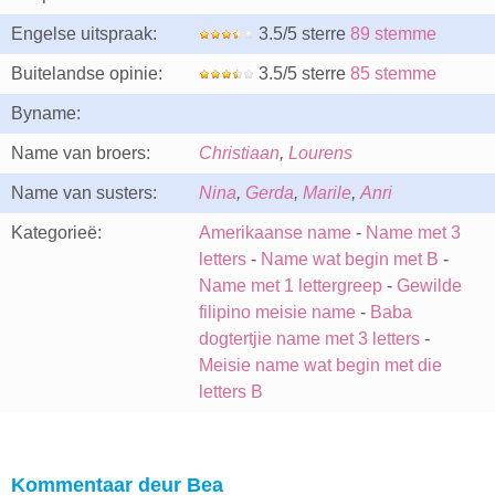
Engelse uitspraak:
3.5/5 sterre
89 stemme
Buitelandse opinie:
3.5/5 sterre
85 stemme
Byname:
Name van broers:
Christiaan
,
Lourens
Name van susters:
Nina
,
Gerda
,
Marile
,
Anri
Kategorieë:
Amerikaanse name
-
Name met 3
letters
-
Name wat begin met B
-
Name met 1 lettergreep
-
Gewilde
filipino meisie name
-
Baba
dogtertjie name met 3 letters
-
Meisie name wat begin met die
letters B
Kommentaar deur Bea