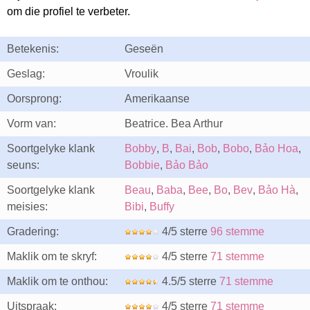
om die profiel te verbeter.
Betekenis:
Geseën
Geslag:
Vroulik
Oorsprong:
Amerikaanse
Vorm van:
Beatrice. Bea Arthur
Soortgelyke klank
Bobby
,
B
,
Bai
,
Bob
,
Bobo
,
Bảo Hoa
,
seuns:
Bobbie
,
Bảo Bảo
Soortgelyke klank
Beau
,
Baba
,
Bee
,
Bo
,
Bev
,
Bảo Hà
,
meisies:
Bibi
,
Buffy
Gradering:
4/5 sterre
96 stemme
Maklik om te skryf:
4/5 sterre
71 stemme
Maklik om te onthou:
4.5/5 sterre
71 stemme
Uitspraak:
4/5 sterre
71 stemme